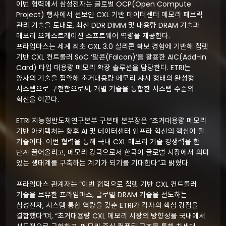
이번 협력에서 삼성전자는 글로벌 OCP(Open Compute
Project) 행사에서 선보인 CXL 기반 데이터센터 메모리 패브릭
관리 기술을 토대로, 최신 DDR DIMM 및 대용량 DRAM 기술과
메모리 오케스트레이션 소프트웨어 역량을 제공한다.
프라임마스는 세계 최초 CXL 3.0 실리콘 확보 경험에 기반해 칩렛
기반 CXL 컨트롤러 SoC ‘팔콘(Falcon)’을 활용한 AIC(Add-in
Card) 타입 대용량 메모리 확장 솔루션을 담당한다. ETRI는
양사의 기술을 집약해 초거대용량 메모리 샤시 형태의 완성형
시스템으로 구현함으로써, 개별 기술을 통합한 시스템 수준의
혁신을 이끈다.
ETRI 지능형반도체연구본부 구본태 본부장은 “초거대용량 메모리
기반 아키텍처는 향후 AI 및 데이터센터 인프라 혁신의 핵심이 될
기술이다. 이번 협력을 통해 국내 CXL 메모리 기술 경쟁력을 한
단계 끌어올리고, 메모리 강국으로서 한국이 글로벌 시장에서 의미
있는 생태계를 구축하는 계기가 되기를 기대한다”고 밝혔다.
프라임마스 관계자는 “이번 협력으로 칩렛 기반 CXL 컨트롤러
기술을 보유한 프라임마스, 글로벌 DRAM 기술을 선도하는
삼성전자, 시스템 통합 역량을 갖춘 ETRI가 각자의 핵심 강점을
결합했다”며, “초거대용량 CXL 메모리 시장의 방향성을 국내에서